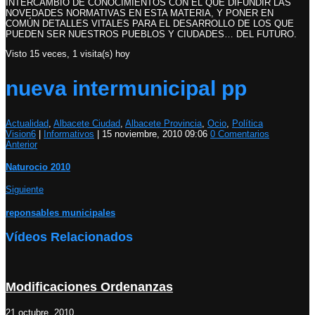
INTERCAMBIO DE CONOCIMIENTOS CON EL QUE DIFUNDIR LAS
NOVEDADES NORMATIVAS EN ESTA MATERIA, Y PONER EN
COMÚN DETALLES VITALES PARA EL DESARROLLO DE LOS QUE
PUEDEN SER NUESTROS PUEBLOS Y CIUDADES… DEL FUTURO.
Visto 15 veces, 1 visita(s) hoy
nueva intermunicipal pp
Actualidad
,
Albacete Ciudad
,
Albacete Provincia
,
Ocio
,
Política
Vision6
|
Informativos
|
15 noviembre, 2010 09:06
0 Comentarios
Anterior
Naturocio 2010
Siguiente
reponsables municipales
Vídeos Relacionados
Modificaciones Ordenanzas
21 octubre, 2010