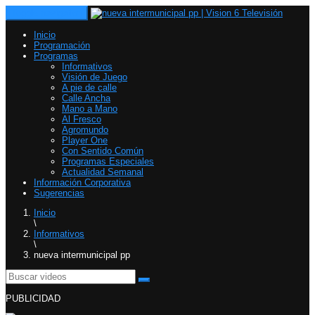
Toggle navigation
Inicio
Programación
Programas
Informativos
Visión de Juego
A pie de calle
Calle Ancha
Mano a Mano
Al Fresco
Agromundo
Player One
Con Sentido Común
Programas Especiales
Actualidad Semanal
Información Corporativa
Sugerencias
Inicio
\
Informativos
\
nueva intermunicipal pp
PUBLICIDAD