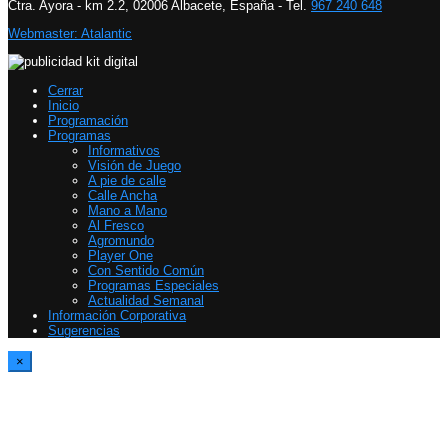
Ctra. Ayora - km 2.2, 02006 Albacete, España - Tel.
967 240 648
Webmaster: Atalantic
Cerrar
Inicio
Programación
Programas
Informativos
Visión de Juego
A pie de calle
Calle Ancha
Mano a Mano
Al Fresco
Agromundo
Player One
Con Sentido Común
Programas Especiales
Actualidad Semanal
Información Corporativa
Sugerencias
×
Report Video
Please specify an ID for the Contact Form in Theme Options > Single
Post/Video > Video Report Form