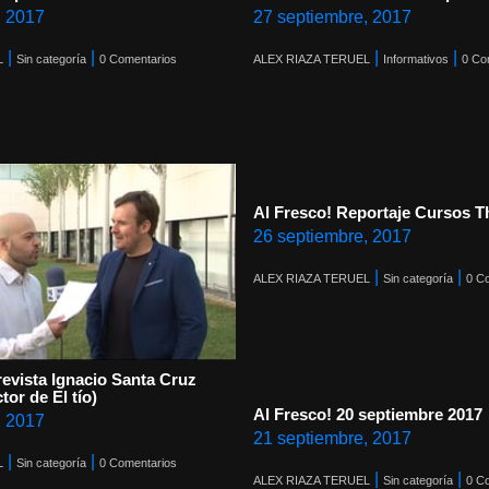
, 2017
27 septiembre, 2017
|
|
|
|
L
Sin categoría
0 Comentarios
ALEX RIAZA TERUEL
Informativos
0 Co
Al Fresco! Reportaje Cursos T
26 septiembre, 2017
|
|
ALEX RIAZA TERUEL
Sin categoría
0 C
revista Ignacio Santa Cruz
tor de El tío)
Al Fresco! 20 septiembre 2017
, 2017
21 septiembre, 2017
|
|
L
Sin categoría
0 Comentarios
|
|
ALEX RIAZA TERUEL
Sin categoría
0 C