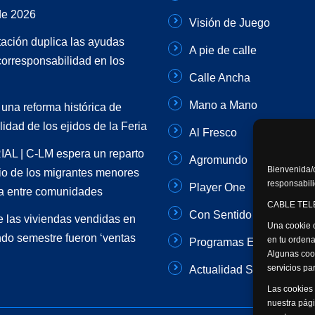
de 2026
Visión de Juego
ación duplica las ayudas
A pie de calle
corresponsabilidad en los
Calle Ancha
Mano a Mano
 una reforma histórica de
lidad de los ejidos de la Feria
Al Fresco
AL | C-LM espera un reparto
Agromundo
Bienvenida/o
rio de los migrantes menores
responsabili
Player One
a entre comunidades
CABLE TELE
Con Sentido Común
 las viviendas vendidas en
Una cookie o
do semestre fueron ‘ventas
en tu ordena
Programas Especiales
Algunas coo
servicios p
Actualidad Semanal
Las cookies 
nuestra pági