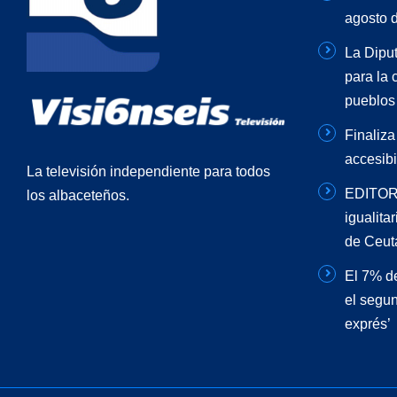
agosto 
La Diput
para la 
pueblos
Finaliza
accesibi
La televisión independiente para todos
EDITORI
los albaceteños.
igualita
de Ceut
El 7% de
el segun
exprés’