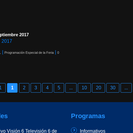
eptiembre 2017
, 2017
|
|
L
Programación Especial de la Feria
0
1
1
2
3
4
5
...
10
20
30
...
es
Programas
ivo Visión 6 Televisión 6 de
Informativos