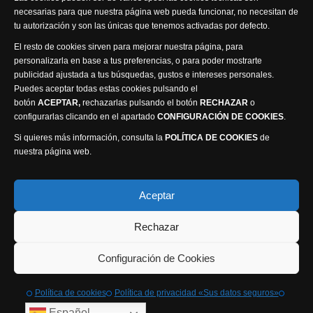
necesarias para que nuestra página web pueda funcionar, no necesitan de
tu autorización y son las únicas que tenemos activadas por defecto.
El resto de cookies sirven para mejorar nuestra página, para
personalizarla en base a tus preferencias, o para poder mostrarte
publicidad ajustada a tus búsquedas, gustos e intereses personales.
Puedes aceptar todas estas cookies pulsando el
Política de privacidad
Política de cookies
botón
ACEPTAR,
rechazarlas pulsando el botón
RECHAZAR
o
Accesibilidad
configurarlas clicando en el apartado
CONFIGURACIÓN DE COOKIES
.
Compromiso con la protección de datos personales
Si quieres más información, consulta la
POLÍTICA DE COOKIES
de
Canal Ético
nuestra página web.
Visión Seis Televisión © 2014 Parque Empresarial
Aceptar
Ajusa, Calle 1 nº1, Ctra. Ayora - km 2.2, 02006
Rechazar
Albacete, España - Tel.
967 240 648
Webmaster: Atalantic
Configuración de Cookies
Política de cookies
Política de privacidad «Sus datos seguros»
Español