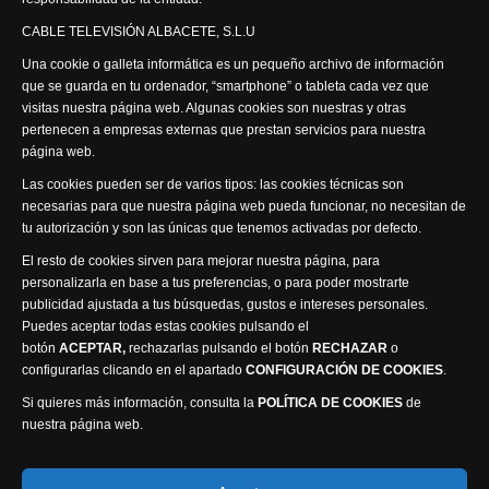
Síguenos
CABLE TELEVISIÓN ALBACETE, S.L.U
Una cookie o galleta informática es un pequeño archivo de información
que se guarda en tu ordenador, “smartphone” o tableta cada vez que
visitas nuestra página web. Algunas cookies son nuestras y otras
pertenecen a empresas externas que prestan servicios para nuestra
página web.
Visita nuestra productora
Las cookies pueden ser de varios tipos: las cookies técnicas son
necesarias para que nuestra página web pueda funcionar, no necesitan de
tu autorización y son las únicas que tenemos activadas por defecto.
El resto de cookies sirven para mejorar nuestra página, para
personalizarla en base a tus preferencias, o para poder mostrarte
publicidad ajustada a tus búsquedas, gustos e intereses personales.
Puedes aceptar todas estas cookies pulsando el
Política de privacidad
Política de cookies
botón
ACEPTAR,
rechazarlas pulsando el botón
RECHAZAR
o
Accesibilidad
configurarlas clicando en el apartado
CONFIGURACIÓN DE COOKIES
.
Compromiso con la protección de datos personales
Si quieres más información, consulta la
POLÍTICA DE COOKIES
de
Canal Ético
nuestra página web.