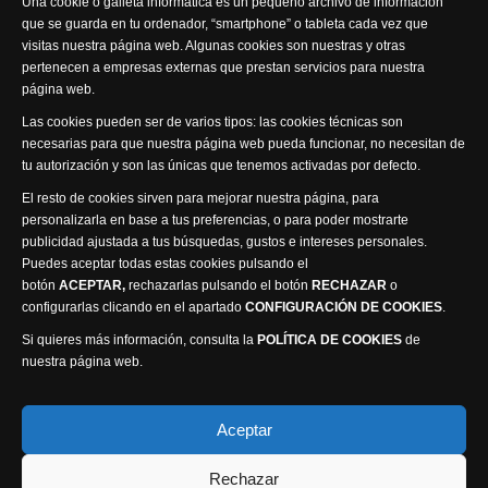
Una cookie o galleta informática es un pequeño archivo de información
que se guarda en tu ordenador, “smartphone” o tableta cada vez que
visitas nuestra página web. Algunas cookies son nuestras y otras
pertenecen a empresas externas que prestan servicios para nuestra
página web.
Visita nuestra productora
Las cookies pueden ser de varios tipos: las cookies técnicas son
necesarias para que nuestra página web pueda funcionar, no necesitan de
tu autorización y son las únicas que tenemos activadas por defecto.
El resto de cookies sirven para mejorar nuestra página, para
personalizarla en base a tus preferencias, o para poder mostrarte
publicidad ajustada a tus búsquedas, gustos e intereses personales.
Puedes aceptar todas estas cookies pulsando el
Política de privacidad
Política de cookies
botón
ACEPTAR,
rechazarlas pulsando el botón
RECHAZAR
o
Accesibilidad
configurarlas clicando en el apartado
CONFIGURACIÓN DE COOKIES
.
Compromiso con la protección de datos personales
Si quieres más información, consulta la
POLÍTICA DE COOKIES
de
Canal Ético
nuestra página web.
Visión Seis Televisión © 2014 Parque Empresarial
Aceptar
Ajusa, Calle 1 nº1, Ctra. Ayora - km 2.2, 02006
Rechazar
Albacete, España - Tel.
967 240 648