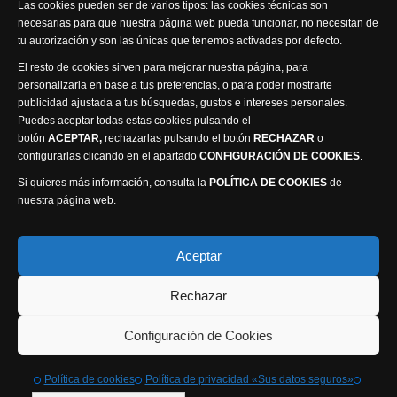
Las cookies pueden ser de varios tipos: las cookies técnicas son
necesarias para que nuestra página web pueda funcionar, no necesitan de
tu autorización y son las únicas que tenemos activadas por defecto.
El resto de cookies sirven para mejorar nuestra página, para
personalizarla en base a tus preferencias, o para poder mostrarte
publicidad ajustada a tus búsquedas, gustos e intereses personales.
Puedes aceptar todas estas cookies pulsando el
Política de privacidad
Política de cookies
botón
ACEPTAR,
rechazarlas pulsando el botón
RECHAZAR
o
Accesibilidad
configurarlas clicando en el apartado
CONFIGURACIÓN DE COOKIES
.
Compromiso con la protección de datos personales
Si quieres más información, consulta la
POLÍTICA DE COOKIES
de
Canal Ético
nuestra página web.
Visión Seis Televisión © 2014 Parque Empresarial
Aceptar
Ajusa, Calle 1 nº1, Ctra. Ayora - km 2.2, 02006
Rechazar
Albacete, España - Tel.
967 240 648
Webmaster: Atalantic
Configuración de Cookies
Política de cookies
Política de privacidad «Sus datos seguros»