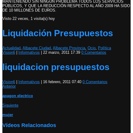
MANTENIENDO SIN NINGÚN PROBLEMA TODOS LOS SERVICIOS
PÚBLICOS, Y QUE LA REDUCCIÓN RESPECTO AL AÑO 2009 HA SIDO
DE 10 MILLONES DE EUROS.
Visto 22 veces, 1 visita(s) hoy
Liquidación Presupuestos
Actualidad
,
Albacete Ciudad
,
Albacete Provincia
,
Ocio
,
Política
Vision6
|
Informativos
|
22 marzo, 2011 17:39
0 Comentarios
liquidacion presupuestos
Vision6
|
Informativos
|
16 febrero, 2011 07:40
0 Comentarios
Anterior
apagon electrico
Siguiente
mujer
Vídeos Relacionados