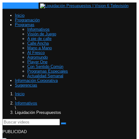
Toggle navigation
Inicio
Programación
Programas
Informativos
Visión de Juego
A pie de calle
Calle Ancha
Mano a Mano
Al Fresco
Agromundo
Player One
Con Sentido Común
Programas Especiales
Actualidad Semanal
Información Corporativa
Sugerencias
Inicio
\
Informativos
\
Liquidación Presupuestos
PUBLICIDAD