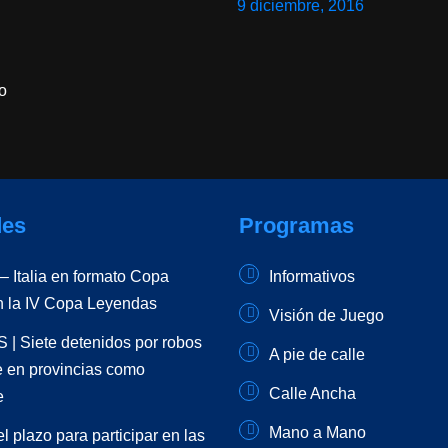
9 diciembre, 2016
o
es
Programas
 Italia en formato Copa
Informativos
n la IV Copa Leyendas
Visión de Juego
| Siete detenidos por robos
A pie de calle
e en provincias como
Calle Ancha
e
Mano a Mano
el plazo para participar en las