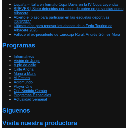
España – Italia en formato Copa Davis en la IV Copa Leyendas
BREVES | Siete detenidos por robos de cobre en provincias como
Albacete
Abierto el plazo para participar en las escuelas deportivas
2026/2027
Últimos días para renovar los abonos de la Feria Taurina de
Albacete 2026
Fallece el ex-presidente de Eurocaja Rural, Andrés Gómez Mora
Programas
Informativos
Visión de Juego
A pie de calle
Calle Ancha
Mano a Mano
Al Fresco
Agromundo
Player One
Con Sentido Común
Programas Especiales
Actualidad Semanal
Síguenos
Visita nuestra productora