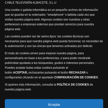
CABLE TELEVISIÓN ALBACETE, S.L.U
Síguenos
Una cookie o galleta informática es un pequeño archivo de información
que se guarda en tu ordenador, “smartphone” o tableta cada vez que
visitas nuestra página web. Algunas cookies son nuestras y otras
pertenecen a empresas externas que prestan servicios para nuestra
página web.
Visita nuestra productora
Las cookies pueden ser de varios tipos: las cookies técnicas son
necesarias para que nuestra página web pueda funcionar, no necesitan de
tu autorización y son las únicas que tenemos activadas por defecto.
El resto de cookies sirven para mejorar nuestra página, para
personalizarla en base a tus preferencias, o para poder mostrarte
publicidad ajustada a tus búsquedas, gustos e intereses personales.
Puedes aceptar todas estas cookies pulsando el
Política de privacidad
Política de cookies
botón
ACEPTAR,
rechazarlas pulsando el botón
RECHAZAR
o
Accesibilidad
configurarlas clicando en el apartado
CONFIGURACIÓN DE COOKIES
.
Compromiso con la protección de datos personales
Si quieres más información, consulta la
POLÍTICA DE COOKIES
de
Canal Ético
nuestra página web.
Visión Seis Televisión © 2014 Parque Empresarial
Aceptar