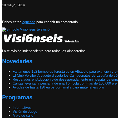
10 mayo, 2014
Debes estar
logueado
para escribir un comentario
La televisión independiente para todos los albaceteños.
Novedades
Faltan unos 152 bomberos forestales en Albacete para extinción y p
El Club Voleibol Albacete disputa los Campeonatos de España de vól
Rescatados en Adopción pide desesperadamente un hospital veterinar
Cáritas levanta la persiana de una Tómbola con más de 180.000 prem
Ayudas de hasta 120 euros por familia para material escolar
Programas
Informativos
Visión de Juego
A pie de calle