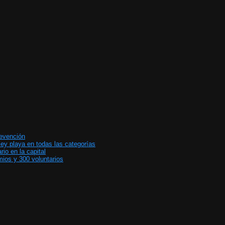
revención
ey playa en todas las categorías
io en la capital
ios y 300 voluntarios