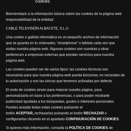
cookies
Actualidad Semanal
Bienvenida/o a la información básica sobre las cookies de la página web
responsabilidad de la entidad:
Síguenos
CABLE TELEVISIÓN ALBACETE, S.L.U
Una cookie o galleta informática es un pequeño archivo de información
que se guarda en tu ordenador, “smartphone” o tableta cada vez que
visitas nuestra página web. Algunas cookies son nuestras y otras
pertenecen a empresas externas que prestan servicios para nuestra
página web.
Visita nuestra productora
Las cookies pueden ser de varios tipos: las cookies técnicas son
necesarias para que nuestra página web pueda funcionar, no necesitan de
tu autorización y son las únicas que tenemos activadas por defecto.
El resto de cookies sirven para mejorar nuestra página, para
personalizarla en base a tus preferencias, o para poder mostrarte
publicidad ajustada a tus búsquedas, gustos e intereses personales.
Puedes aceptar todas estas cookies pulsando el
Política de privacidad
Política de cookies
botón
ACEPTAR,
rechazarlas pulsando el botón
RECHAZAR
o
Accesibilidad
configurarlas clicando en el apartado
CONFIGURACIÓN DE COOKIES
.
Compromiso con la protección de datos personales
Si quieres más información, consulta la
POLÍTICA DE COOKIES
de