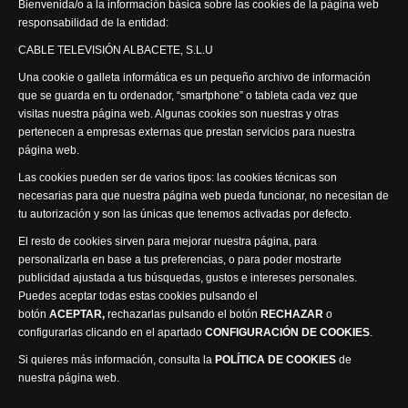
Bienvenida/o a la información básica sobre las cookies de la página web
responsabilidad de la entidad:
Síguenos
CABLE TELEVISIÓN ALBACETE, S.L.U
Una cookie o galleta informática es un pequeño archivo de información
que se guarda en tu ordenador, “smartphone” o tableta cada vez que
visitas nuestra página web. Algunas cookies son nuestras y otras
pertenecen a empresas externas que prestan servicios para nuestra
página web.
Visita nuestra productora
Las cookies pueden ser de varios tipos: las cookies técnicas son
necesarias para que nuestra página web pueda funcionar, no necesitan de
tu autorización y son las únicas que tenemos activadas por defecto.
El resto de cookies sirven para mejorar nuestra página, para
personalizarla en base a tus preferencias, o para poder mostrarte
publicidad ajustada a tus búsquedas, gustos e intereses personales.
Puedes aceptar todas estas cookies pulsando el
Política de privacidad
Política de cookies
botón
ACEPTAR,
rechazarlas pulsando el botón
RECHAZAR
o
Accesibilidad
configurarlas clicando en el apartado
CONFIGURACIÓN DE COOKIES
.
Compromiso con la protección de datos personales
Si quieres más información, consulta la
POLÍTICA DE COOKIES
de
Canal Ético
nuestra página web.