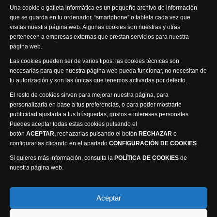
Una cookie o galleta informática es un pequeño archivo de información
que se guarda en tu ordenador, “smartphone” o tableta cada vez que
visitas nuestra página web. Algunas cookies son nuestras y otras
pertenecen a empresas externas que prestan servicios para nuestra
página web.
Visita nuestra productora
Las cookies pueden ser de varios tipos: las cookies técnicas son
necesarias para que nuestra página web pueda funcionar, no necesitan de
tu autorización y son las únicas que tenemos activadas por defecto.
El resto de cookies sirven para mejorar nuestra página, para
personalizarla en base a tus preferencias, o para poder mostrarte
publicidad ajustada a tus búsquedas, gustos e intereses personales.
Puedes aceptar todas estas cookies pulsando el
Política de privacidad
Política de cookies
botón
ACEPTAR,
rechazarlas pulsando el botón
RECHAZAR
o
Accesibilidad
configurarlas clicando en el apartado
CONFIGURACIÓN DE COOKIES
.
Compromiso con la protección de datos personales
Si quieres más información, consulta la
POLÍTICA DE COOKIES
de
Canal Ético
nuestra página web.
Visión Seis Televisión © 2014 Parque Empresarial
Aceptar
Ajusa, Calle 1 nº1, Ctra. Ayora - km 2.2, 02006