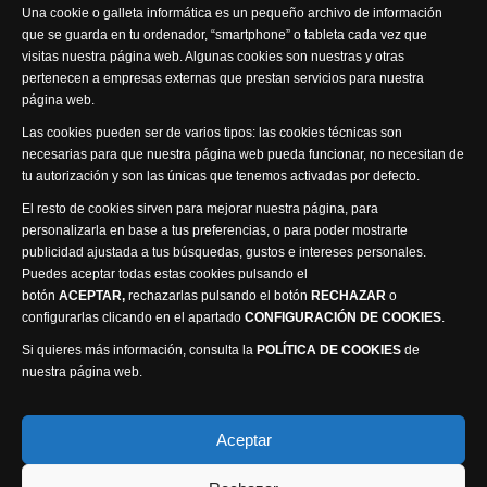
Una cookie o galleta informática es un pequeño archivo de información
que se guarda en tu ordenador, “smartphone” o tableta cada vez que
visitas nuestra página web. Algunas cookies son nuestras y otras
pertenecen a empresas externas que prestan servicios para nuestra
página web.
Visita nuestra productora
Las cookies pueden ser de varios tipos: las cookies técnicas son
necesarias para que nuestra página web pueda funcionar, no necesitan de
tu autorización y son las únicas que tenemos activadas por defecto.
El resto de cookies sirven para mejorar nuestra página, para
personalizarla en base a tus preferencias, o para poder mostrarte
publicidad ajustada a tus búsquedas, gustos e intereses personales.
Puedes aceptar todas estas cookies pulsando el
Política de privacidad
Política de cookies
botón
ACEPTAR,
rechazarlas pulsando el botón
RECHAZAR
o
Accesibilidad
configurarlas clicando en el apartado
CONFIGURACIÓN DE COOKIES
.
Compromiso con la protección de datos personales
Si quieres más información, consulta la
POLÍTICA DE COOKIES
de
Canal Ético
nuestra página web.
Visión Seis Televisión © 2014 Parque Empresarial
Aceptar
Ajusa, Calle 1 nº1, Ctra. Ayora - km 2.2, 02006