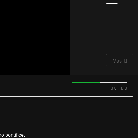
Más
0
0
 pontífice.