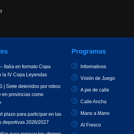
o
es
Programas
 Italia en formato Copa
Informativos
n la IV Copa Leyendas
Visión de Juego
| Siete detenidos por robos
A pie de calle
e en provincias como
Calle Ancha
e
Mano a Mano
el plazo para participar en las
s deportivas 2026/2027
Al Fresco
días para renovar los abonos