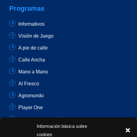
Programas
Informativos
Visión de Juego
A pie de calle
Calle Ancha
Mano a Mano
Al Fresco
Agromundo
Player One
Con Sentido Común
Información básica sobre
Programas Especiales
cookies