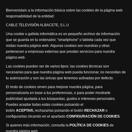
Actualidad Semanal
Bienvenida/o a la información básica sobre las cookies de la página web
responsabilidad de la entidad:
Síguenos
CABLE TELEVISIÓN ALBACETE, S.L.U
Una cookie o galleta informática es un pequeño archivo de información
que se guarda en tu ordenador, “smartphone” o tableta cada vez que
visitas nuestra página web. Algunas cookies son nuestras y otras
pertenecen a empresas externas que prestan servicios para nuestra
página web.
Visita nuestra productora
Las cookies pueden ser de varios tipos: las cookies técnicas son
necesarias para que nuestra página web pueda funcionar, no necesitan de
tu autorización y son las únicas que tenemos activadas por defecto.
El resto de cookies sirven para mejorar nuestra página, para
personalizarla en base a tus preferencias, o para poder mostrarte
publicidad ajustada a tus búsquedas, gustos e intereses personales.
Puedes aceptar todas estas cookies pulsando el
Política de privacidad
Política de cookies
botón
ACEPTAR,
rechazarlas pulsando el botón
RECHAZAR
o
Accesibilidad
configurarlas clicando en el apartado
CONFIGURACIÓN DE COOKIES
.
Compromiso con la protección de datos personales
Si quieres más información, consulta la
POLÍTICA DE COOKIES
de
Canal Ético
nuestra página web.