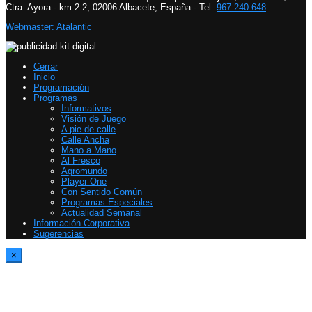
Ctra. Ayora - km 2.2, 02006 Albacete, España - Tel.
967 240 648
Webmaster: Atalantic
Cerrar
Inicio
Programación
Programas
Informativos
Visión de Juego
A pie de calle
Calle Ancha
Mano a Mano
Al Fresco
Agromundo
Player One
Con Sentido Común
Programas Especiales
Actualidad Semanal
Información Corporativa
Sugerencias
×
Report Video
Please specify an ID for the Contact Form in Theme Options > Single