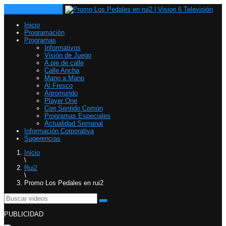
Toggle navigation
Inicio
Programación
Programas
Informativos
Visión de Juego
A pie de calle
Calle Ancha
Mano a Mano
Al Fresco
Agromundo
Player One
Con Sentido Común
Programas Especiales
Actualidad Semanal
Información Corporativa
Sugerencias
Inicio
\
Rui2
\
Promo Los Pedales en rui2
PUBLICIDAD