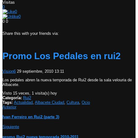
Visitas
0
0
0
0
0
Share this with your friends via:
Promo Los Pedales en rui2
Vision6
29 septiembre, 2010 13:11
Los pedales abren la nueva temporada de Rui2 desde la sala velouria de
Albacete.
Visto 15 veces, 1 visita(s) hoy
Categoría:
Rui2
Tags:
Actualidad
,
Albacete Ciudad
,
Cultura
,
Ocio
Anterior
Ivan Ferreiro en Rui2 (parte 3)
Siguiente
promo Rui2 nueva temporada 2010-2011