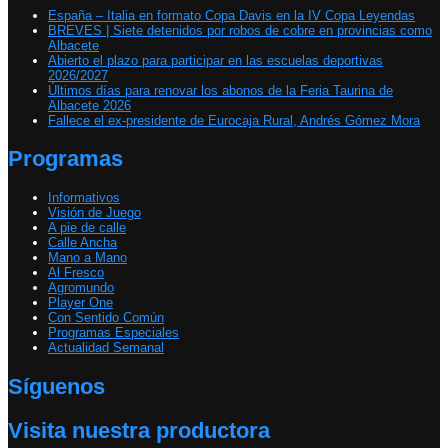
España – Italia en formato Copa Davis en la IV Copa Leyendas
BREVES | Siete detenidos por robos de cobre en provincias como
Albacete
Abierto el plazo para participar en las escuelas deportivas
2026/2027
Últimos días para renovar los abonos de la Feria Taurina de
Albacete 2026
Fallece el ex-presidente de Eurocaja Rural, Andrés Gómez Mora
Programas
Informativos
Visión de Juego
A pie de calle
Calle Ancha
Mano a Mano
Al Fresco
Agromundo
Player One
Con Sentido Común
Programas Especiales
Actualidad Semanal
Síguenos
Visita nuestra productora