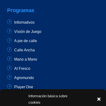
Programas
Informativos
Visión de Juego
A pie de calle
Calle Ancha
Mano a Mano
Al Fresco
Agromundo
Player One
Información básica sobre
Con Sentido Común
cookies
Programas Especiales