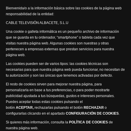
Bienvenida/o a la información básica sobre las cookies de la página web
Actualidad Semanal
responsabilidad de la entidad:
CABLE TELEVISIÓN ALBACETE, S.L.U
Síguenos
Una cookie o galleta informática es un pequeño archivo de información
que se guarda en tu ordenador, “smartphone” o tableta cada vez que
visitas nuestra página web. Algunas cookies son nuestras y otras
pertenecen a empresas externas que prestan servicios para nuestra
página web.
Visita nuestra productora
Las cookies pueden ser de varios tipos: las cookies técnicas son
necesarias para que nuestra página web pueda funcionar, no necesitan de
tu autorización y son las únicas que tenemos activadas por defecto.
El resto de cookies sirven para mejorar nuestra página, para
personalizarla en base a tus preferencias, o para poder mostrarte
publicidad ajustada a tus búsquedas, gustos e intereses personales.
Puedes aceptar todas estas cookies pulsando el
Política de privacidad
Política de cookies
botón
ACEPTAR,
rechazarlas pulsando el botón
RECHAZAR
o
Accesibilidad
configurarlas clicando en el apartado
CONFIGURACIÓN DE COOKIES
.
Compromiso con la protección de datos personales
Si quieres más información, consulta la
POLÍTICA DE COOKIES
de
Canal Ético
nuestra página web.