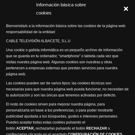
Información básica sobre
Programas Especiales
cookies
Actualidad Semanal
Bienvenida/o a la información básica sobre las cookies de la página web
responsabilidad de la entidad:
Síguenos
CABLE TELEVISIÓN ALBACETE, S.L.U
Una cookie o galleta informática es un pequeño archivo de información
que se guarda en tu ordenador, “smartphone” o tableta cada vez que
visitas nuestra página web. Algunas cookies son nuestras y otras
pertenecen a empresas externas que prestan servicios para nuestra
página web.
Visita nuestra productora
Las cookies pueden ser de varios tipos: las cookies técnicas son
necesarias para que nuestra página web pueda funcionar, no necesitan de
tu autorización y son las únicas que tenemos activadas por defecto.
El resto de cookies sirven para mejorar nuestra página, para
personalizarla en base a tus preferencias, o para poder mostrarte
publicidad ajustada a tus búsquedas, gustos e intereses personales.
Puedes aceptar todas estas cookies pulsando el
Política de privacidad
Política de cookies
botón
ACEPTAR,
rechazarlas pulsando el botón
RECHAZAR
o
Accesibilidad
configurarlas clicando en el apartado
CONFIGURACIÓN DE COOKIES
.