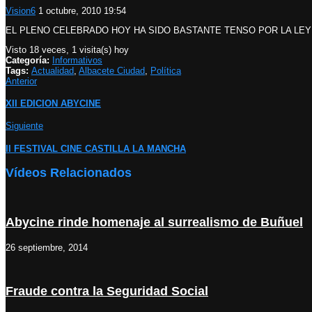
Vision6
1 octubre, 2010 19:54
EL PLENO CELEBRADO HOY HA SIDO BASTANTE TENSO POR LA LEY
Visto 18 veces, 1 visita(s) hoy
Categoría:
Informativos
Tags:
Actualidad
,
Albacete Ciudad
,
Política
Anterior
XII EDICION ABYCINE
Siguiente
II FESTIVAL CINE CASTILLA LA MANCHA
Vídeos Relacionados
Abycine rinde homenaje al surrealismo de Buñuel
26 septiembre, 2014
Fraude contra la Seguridad Social