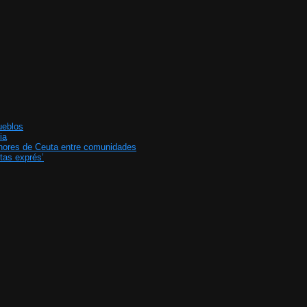
ueblos
ia
enores de Ceuta entre comunidades
tas exprés’