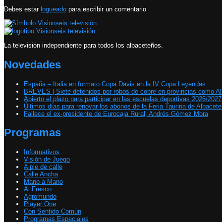
Debes estar
logueado
para escribir un comentario
La televisión independiente para todos los albaceteños.
Novedades
España – Italia en formato Copa Davis en la IV Copa Leyendas
BREVES | Siete detenidos por robos de cobre en provincias como A
Abierto el plazo para participar en las escuelas deportivas 2026/2027
Últimos días para renovar los abonos de la Feria Taurina de Albacet
Fallece el ex-presidente de Eurocaja Rural, Andrés Gómez Mora
Programas
Informativos
Visión de Juego
A pie de calle
Calle Ancha
Mano a Mano
Al Fresco
Agromundo
Player One
Con Sentido Común
Programas Especiales