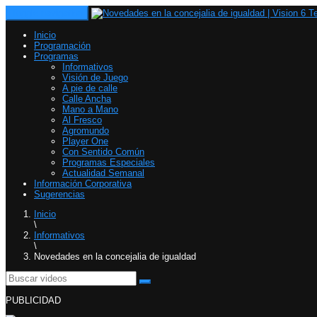
Toggle navigation
Inicio
Programación
Programas
Informativos
Visión de Juego
A pie de calle
Calle Ancha
Mano a Mano
Al Fresco
Agromundo
Player One
Con Sentido Común
Programas Especiales
Actualidad Semanal
Información Corporativa
Sugerencias
Inicio
\
Informativos
\
Novedades en la concejalia de igualdad
PUBLICIDAD