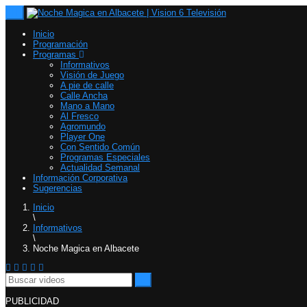
Toggle
navigation
Inicio
Programación
Programas
Informativos
Visión de Juego
A pie de calle
Calle Ancha
Mano a Mano
Al Fresco
Agromundo
Player One
Con Sentido Común
Programas Especiales
Actualidad Semanal
Información Corporativa
Sugerencias
Inicio
\
Informativos
\
Noche Magica en Albacete
PUBLICIDAD