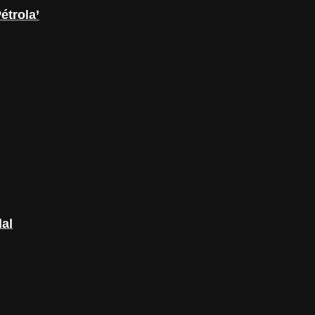
étrola’
dal