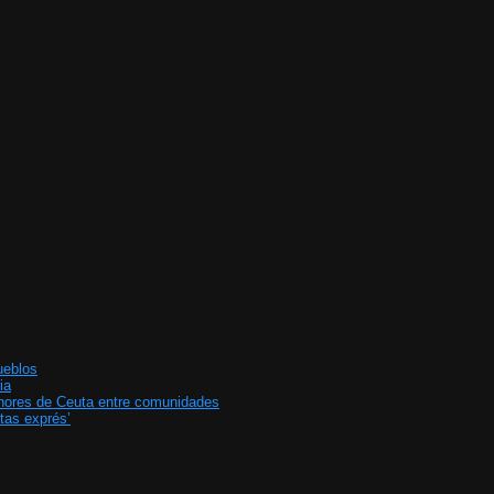
ueblos
ia
enores de Ceuta entre comunidades
tas exprés’