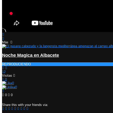
Más
Noche Magica en Albacete
REPRODUCIENDO
12
Visitas
0
0
0
0
0
Share this with your friends via: