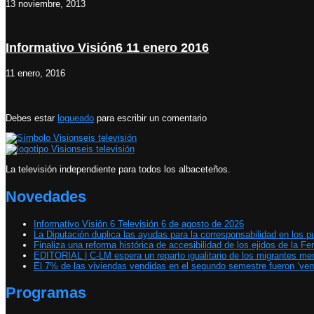
13 noviembre, 2013
Informativo Visión6 11 enero 2016
11 enero, 2016
Debes estar
logueado
para escribir un comentario
La televisión independiente para todos los albaceteños.
Novedades
Informativo Visión 6 Televisión 6 de agosto de 2026
La Diputación duplica las ayudas para la corresponsabilidad en los p
Finaliza una reforma histórica de accesibilidad de los ejidos de la Fer
EDITORIAL | C-LM espera un reparto igualitario de los migrantes m
El 7% de las viviendas vendidas en el segundo semestre fueron ‘ven
Programas