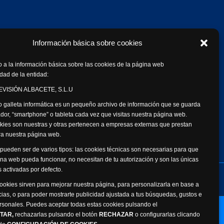
Información básica sobre cookies
 a la información básica sobre las cookies de la página web
dad de la entidad:
VISIÓN ALBACETE, S.L.U
 galleta informática es un pequeño archivo de información que se guarda
dor, “smartphone” o tableta cada vez que visitas nuestra página web.
kies son nuestras y otras pertenecen a empresas externas que prestan
ara nuestra página web.
pueden ser de varios tipos: las cookies técnicas son necesarias para que
na web pueda funcionar, no necesitan de tu autorización y son las únicas
 activadas por defecto.
de datos personales
Canal Ético
cookies sirven para mejorar nuestra página, para personalizarla en base a
cias, o para poder mostrarte publicidad ajustada a tus búsquedas, gustos e
rsonales. Puedes aceptar todas estas cookies pulsando el
Webmaster: Atalantic
TAR,
rechazarlas pulsando el botón
RECHAZAR
o configurarlas clicando