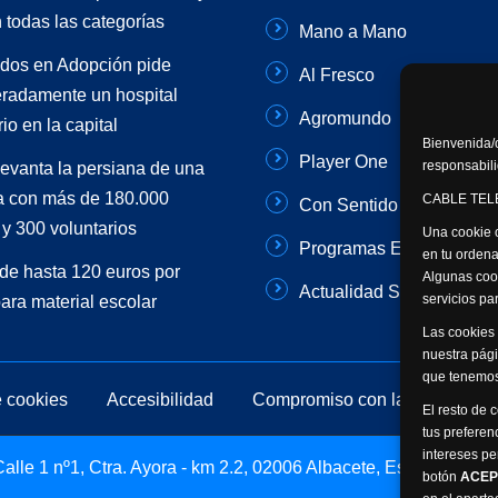
 todas las categorías
Mano a Mano
dos en Adopción pide
Al Fresco
radamente un hospital
Agromundo
io en la capital
Bienvenida/o
Player One
responsabili
levanta la persiana de una
 con más de 180.000
CABLE TELE
Con Sentido Común
y 300 voluntarios
Una cookie o
Programas Especiales
en tu ordena
de hasta 120 euros por
Algunas coo
Actualidad Semanal
servicios p
para material escolar
Las cookies 
nuestra pági
que tenemos
e cookies
Accesibilidad
Compromiso con la protección 
El resto de 
tus preferen
intereses pe
lle 1 nº1, Ctra. Ayora - km 2.2, 02006 Albacete, España -
botón
ACEP