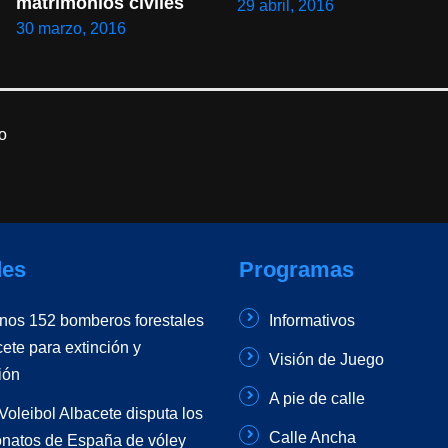
matrimonios civiles
29 abril, 2016
30 marzo, 2016
o
es
Programas
unos 152 bomberos forestales
Informativos
ete para extinción y
Visión de Juego
ión
A pie de calle
Voleibol Albacete disputa los
Calle Ancha
atos de España de vóley