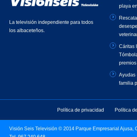
playa en
Rescata
La televisión independiente para todos
desespe
los albaceteños.
veterinar
Cáritas 
Tómbola
premios 
Ayudas 
familia 
Política de privacidad
Política d
Visión Seis Televisión © 2014 Parque Empresarial Ajusa, Ca
Tel.
967 240 648