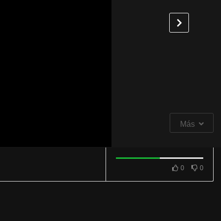
Más
0
0