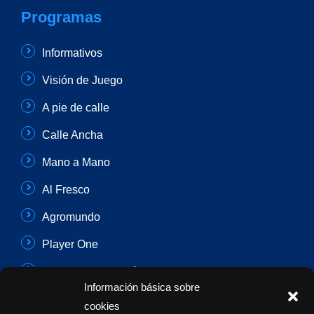
Programas
Informativos
Visión de Juego
A pie de calle
Calle Ancha
Mano a Mano
Al Fresco
Agromundo
Player One
Con Sentido Común
Información básica sobre
Programas Especiales
cookies