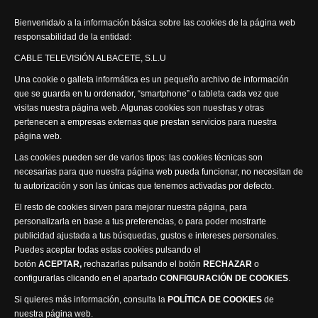
Actualidad Semanal
Bienvenida/o a la información básica sobre las cookies de la página web
responsabilidad de la entidad:
Síguenos
CABLE TELEVISIÓN ALBACETE, S.L.U
Una cookie o galleta informática es un pequeño archivo de información
que se guarda en tu ordenador, “smartphone” o tableta cada vez que
visitas nuestra página web. Algunas cookies son nuestras y otras
pertenecen a empresas externas que prestan servicios para nuestra
página web.
Visita nuestra productora
Las cookies pueden ser de varios tipos: las cookies técnicas son
necesarias para que nuestra página web pueda funcionar, no necesitan de
tu autorización y son las únicas que tenemos activadas por defecto.
El resto de cookies sirven para mejorar nuestra página, para
personalizarla en base a tus preferencias, o para poder mostrarte
publicidad ajustada a tus búsquedas, gustos e intereses personales.
Puedes aceptar todas estas cookies pulsando el
Política de privacidad
Política de cookies
botón
ACEPTAR,
rechazarlas pulsando el botón
RECHAZAR
o
Accesibilidad
configurarlas clicando en el apartado
CONFIGURACIÓN DE COOKIES
.
Compromiso con la protección de datos personales
Si quieres más información, consulta la
POLÍTICA DE COOKIES
de
Canal Ético
nuestra página web.