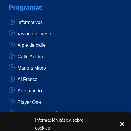
Programas
Informativos
Visión de Juego
A pie de calle
Calle Ancha
Mano a Mano
Al Fresco
Agromundo
Player One
Con Sentido Común
Información básica sobre
Programas Especiales
cookies