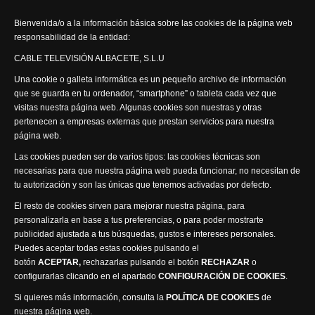
Actualidad Semanal
Bienvenida/o a la información básica sobre las cookies de la página web
responsabilidad de la entidad:
Síguenos
CABLE TELEVISIÓN ALBACETE, S.L.U
Una cookie o galleta informática es un pequeño archivo de información
que se guarda en tu ordenador, “smartphone” o tableta cada vez que
visitas nuestra página web. Algunas cookies son nuestras y otras
pertenecen a empresas externas que prestan servicios para nuestra
página web.
Visita nuestra productora
Las cookies pueden ser de varios tipos: las cookies técnicas son
necesarias para que nuestra página web pueda funcionar, no necesitan de
tu autorización y son las únicas que tenemos activadas por defecto.
El resto de cookies sirven para mejorar nuestra página, para
personalizarla en base a tus preferencias, o para poder mostrarte
publicidad ajustada a tus búsquedas, gustos e intereses personales.
Puedes aceptar todas estas cookies pulsando el
Política de privacidad
Política de cookies
botón
ACEPTAR,
rechazarlas pulsando el botón
RECHAZAR
o
Accesibilidad
configurarlas clicando en el apartado
CONFIGURACIÓN DE COOKIES
.
Compromiso con la protección de datos personales
Si quieres más información, consulta la
POLÍTICA DE COOKIES
de
Canal Ético
nuestra página web.