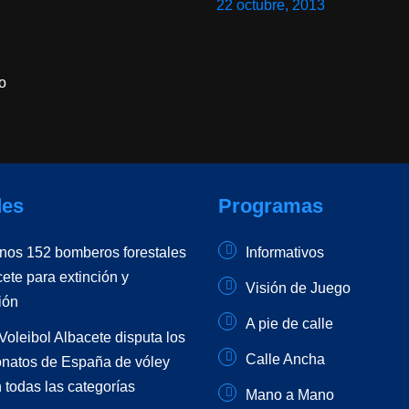
22 octubre, 2013
o
es
Programas
unos 152 bomberos forestales
Informativos
ete para extinción y
Visión de Juego
ión
A pie de calle
Voleibol Albacete disputa los
Calle Ancha
atos de España de vóley
 todas las categorías
Mano a Mano