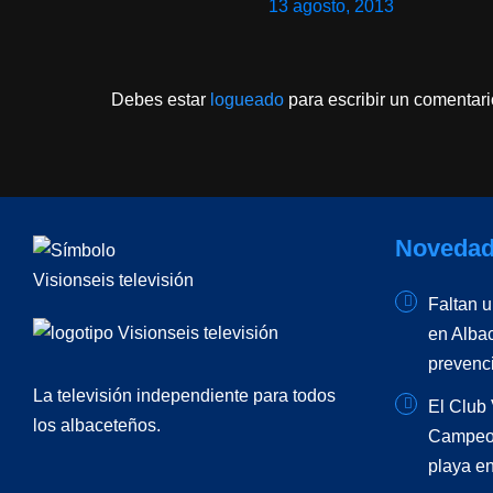
13 agosto, 2013
Debes estar
logueado
para escribir un comentari
Novedad
Faltan 
en Albac
prevenc
La televisión independiente para todos
El Club 
los albaceteños.
Campeon
playa en