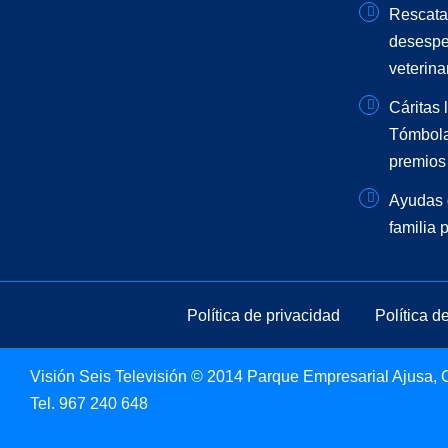
Rescata
desespe
veterinar
Cáritas 
Tómbola
premios 
Ayudas 
familia 
Política de privacidad
Política d
Visión Seis Televisión © 2014 Parque Empresarial Ajusa, Ca
Tel.
967 240 648