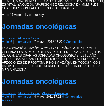
TIEMPO, ARROJA RESULTADOS OPTIMISTAS Y, CUYA PREVENCION,
ES VITAL, YA QUE SU APARICION SE RELACIONA EN MULTIPLES
OCASIONES CON HABITOS POCO SALUDABLES
Visto 17 veces, 1 visita(s) hoy
Jornadas oncológicas
Actualidad
,
Albacete Ciudad
Vision6
|
Informativos
|
7 marzo, 2012 18:27
0 Comentarios
LA ASOCIACIÓN ESPAÑOLA CONTRA EL CÁNCER DE ALBACETE
CELEBRA HOY, A PARTIR DE LAS 17’30 H. EN EL SALON DE ACTOS
DE CCM, LAS CUARTAS JORNADAS ONCOLÓGICAS, ESTE AÑO
DEDECADAS AL CÁNCER UROLÓGICO, AL QUE PERTENECEN LAS
AFECCIONES DE PRÓSTATA, RIÑON Y VEJIGA. EN TODOS Y CON
DATOS OFICIALES DE 2006, ALBACETE ESTÁ POR DEBAJO DE LA
MEDIA NACIONAL.
Jornadas oncológicas
Actualidad
,
Albacete Ciudad
,
Albacete Provincia
Vision6
|
Informativos
|
6 mayo, 2011 17:26
0 Comentarios
Anterior