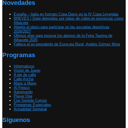
Novedades
España – Italia en formato Copa Davis en la IV Copa Leyendas
BREVES | Siete detenidos por robos de cobre en provincias como
Albacete
Abierto el plazo para participar en las escuelas deportivas
2026/2027
Últimos días para renovar los abonos de la Feria Taurina de
Albacete 2026
Fallece el ex-presidente de Eurocaja Rural, Andrés Gómez Mora
Programas
Informativos
Visión de Juego
A pie de calle
Calle Ancha
Mano a Mano
Al Fresco
Agromundo
Player One
Con Sentido Común
Programas Especiales
Actualidad Semanal
Síguenos