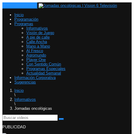
Toggle navigation
Inicio
Programación
Programas
Informativos
Visión de Juego
A pie de calle
Calle Ancha
Mano a Mano
Al Fresco
Agromundo
Player One
Con Sentido Común
Programas Especiales
Actualidad Semanal
Información Corporativa
Sugerencias
Inicio
\
Informativos
\
Jornadas oncológicas
PUBLICIDAD