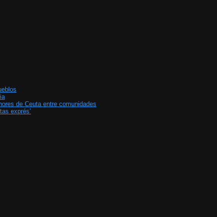
ueblos
ia
enores de Ceuta entre comunidades
tas exprés’