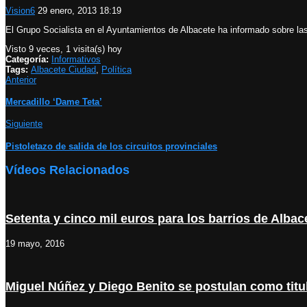
Vision6
29 enero, 2013 18:19
El Grupo Socialista en el Ayuntamientos de Albacete ha informado sobre las
Visto 9 veces, 1 visita(s) hoy
Categoría:
Informativos
Tags:
Albacete Ciudad
,
Política
Anterior
Mercadillo ‘Dame Teta’
Siguiente
Pistoletazo de salida de los circuitos provinciales
Vídeos Relacionados
Setenta y cinco mil euros para los barrios de Albac
19 mayo, 2016
Miguel Núñez y Diego Benito se postulan como titul