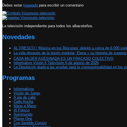
Debes estar
logueado
para escribir un comentario
La televisión independiente para todos los albaceteños.
Novedades
AL FRESCO | ‘Música en los Rincones’ deleitó a cerca de 6.000 visi
La vida después de la lesión medular: Elena y su historia de supe
CADA MUJER ASESINADA ES UN FRACASO COLECTIVO
Informativo Visión 6 Televisión 6 de agosto de 2026
La Diputación duplica las ayudas para la corresponsabilidad en los p
Programas
Informativos
Visión de Juego
A pie de calle
Calle Ancha
Mano a Mano
Al Fresco
Agromundo
Player One
Con Sentido Común