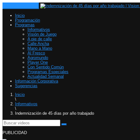
Toggle navigation
Inicio
Programación
Programas
Informativos
Visión de Juego
A pie de calle
Calle Ancha
Mano a Mano
Al Fresco
Agromundo
Player One
Con Sentido Común
Programas Especiales
Actualidad Semanal
Información Corporativa
Sugerencias
Inicio
\
Informativos
\
Indemnización de 45 días por año trabajado
PUBLICIDAD