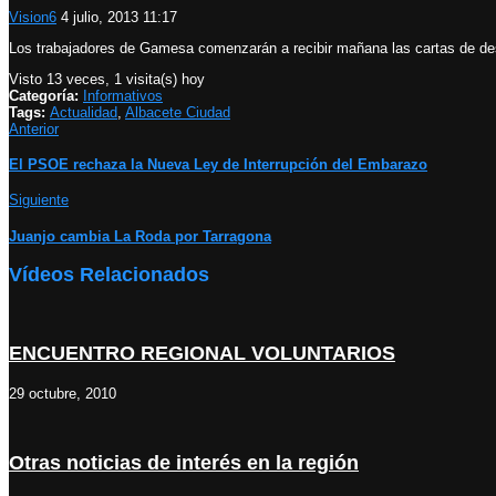
Vision6
4 julio, 2013 11:17
Los trabajadores de Gamesa comenzarán a recibir mañana las cartas de de
Visto 13 veces, 1 visita(s) hoy
Categoría:
Informativos
Tags:
Actualidad
,
Albacete Ciudad
Anterior
El PSOE rechaza la Nueva Ley de Interrupción del Embarazo
Siguiente
Juanjo cambia La Roda por Tarragona
Vídeos Relacionados
ENCUENTRO REGIONAL VOLUNTARIOS
29 octubre, 2010
Otras noticias de interés en la región