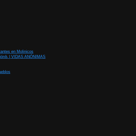
tantes en Molinicos
ración♿️ | VIDAS ANÓNIMAS
ueblos