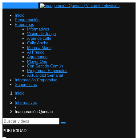
Toggle navigation
Inicio
Programación
Programas
Informativos
Visión de Juego
A pie de calle
Calle Ancha
Mano a Mano
Al Fresco
Agromundo
Player One
Con Sentido Común
Programas Especiales
Actualidad Semanal
Información Corporativa
Sugerencias
Inicio
\
Informativos
\
Inauguración Quesab
PUBLICIDAD