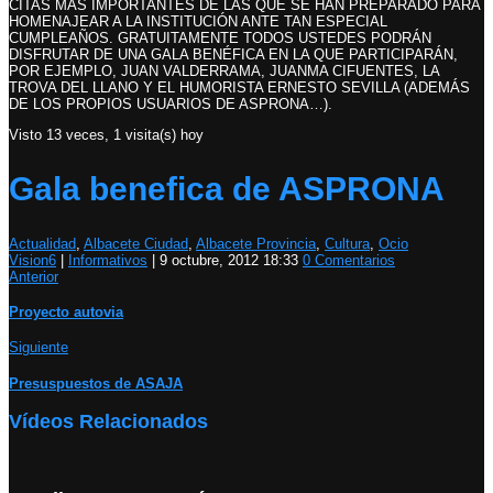
CITAS MÁS IMPORTANTES DE LAS QUE SE HAN PREPARADO PARA
HOMENAJEAR A LA INSTITUCIÓN ANTE TAN ESPECIAL
CUMPLEAÑOS. GRATUITAMENTE TODOS USTEDES PODRÁN
DISFRUTAR DE UNA GALA BENÉFICA EN LA QUE PARTICIPARÁN,
POR EJEMPLO, JUAN VALDERRAMA, JUANMA CIFUENTES, LA
TROVA DEL LLANO Y EL HUMORISTA ERNESTO SEVILLA (ADEMÁS
DE LOS PROPIOS USUARIOS DE ASPRONA…).
Visto 13 veces, 1 visita(s) hoy
Gala benefica de ASPRONA
Actualidad
,
Albacete Ciudad
,
Albacete Provincia
,
Cultura
,
Ocio
Vision6
|
Informativos
|
9 octubre, 2012 18:33
0 Comentarios
Anterior
Proyecto autovia
Siguiente
Presuspuestos de ASAJA
Vídeos Relacionados