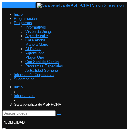
Toggle navigation
Inicio
Programación
Programas
Informativos
Visión de Juego
A pie de calle
Calle Ancha
Mano a Mano
Al Fresco
Agromundo
Player One
Con Sentido Común
Programas Especiales
Actualidad Semanal
Información Corporativa
Sugerencias
Inicio
\
Informativos
\
Gala benefica de ASPRONA
PUBLICIDAD