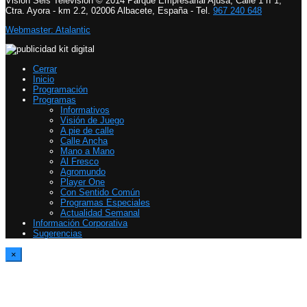
Visión Seis Televisión © 2014 Parque Empresarial Ajusa, Calle 1 nº1,
Ctra. Ayora - km 2.2, 02006 Albacete, España - Tel.
967 240 648
Webmaster: Atalantic
Cerrar
Inicio
Programación
Programas
Informativos
Visión de Juego
A pie de calle
Calle Ancha
Mano a Mano
Al Fresco
Agromundo
Player One
Con Sentido Común
Programas Especiales
Actualidad Semanal
Información Corporativa
Sugerencias
×
Report Video
Please specify an ID for the Contact Form in Theme Options > Single