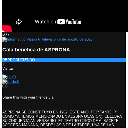
Más
Gala benefica de ASPRONA
REPRODUCIENDO
13
Visitas
0
0
0
0
0
Share this with your friends via:
ASPRONA SE CONSTITUYÓ EN 1962. ESTE AÑO, POR TANTO (Y
COMO YA HEMOS MENCIONADO EN ALGUNA OCASIÓN), CELEBRA
SU CINCUENTA ANIVERSARIO. EL TEATRO CIRCO DE ALBACETE
ACOGERÁ MAÑANA, DESDE LAS 8 DE LA TARDE, UNA DE LAS