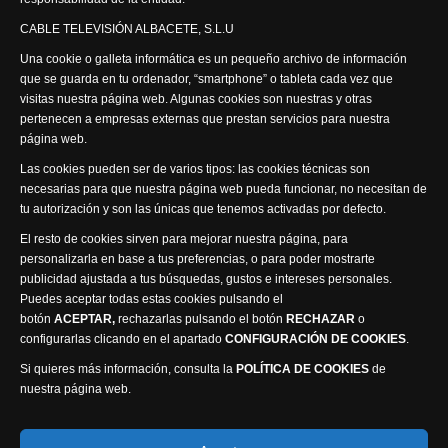
Síguenos
CABLE TELEVISIÓN ALBACETE, S.L.U
Una cookie o galleta informática es un pequeño archivo de información
que se guarda en tu ordenador, “smartphone” o tableta cada vez que
visitas nuestra página web. Algunas cookies son nuestras y otras
pertenecen a empresas externas que prestan servicios para nuestra
página web.
Visita nuestra productora
Las cookies pueden ser de varios tipos: las cookies técnicas son
necesarias para que nuestra página web pueda funcionar, no necesitan de
tu autorización y son las únicas que tenemos activadas por defecto.
El resto de cookies sirven para mejorar nuestra página, para
personalizarla en base a tus preferencias, o para poder mostrarte
publicidad ajustada a tus búsquedas, gustos e intereses personales.
Puedes aceptar todas estas cookies pulsando el
Política de privacidad
Política de cookies
botón
ACEPTAR,
rechazarlas pulsando el botón
RECHAZAR
o
Accesibilidad
configurarlas clicando en el apartado
CONFIGURACIÓN DE COOKIES
.
Compromiso con la protección de datos personales
Si quieres más información, consulta la
POLÍTICA DE COOKIES
de
Canal Ético
nuestra página web.