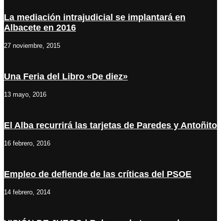
La mediación intrajudicial se implantará en
Albacete en 2016
27 noviembre, 2015
Una Feria del Libro «De diez»
13 mayo, 2016
El Alba recurrirá las tarjetas de Paredes y Antoñito
16 febrero, 2016
Empleo de defiende de las críticas del PSOE
14 febrero, 2014