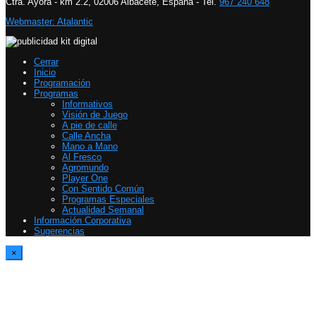
Ctra. Ayora - km 2.2, 02006 Albacete, España - Tel.
967 240 648
Webmaster: Atalantic
Cerrar
Inicio
Programación
Programas
Informativos
Visión de Juego
A pie de calle
Calle Ancha
Mano a Mano
Al Fresco
Agromundo
Player One
Con Sentido Común
Programas Especiales
Actualidad Semanal
Información Corporativa
Sugerencias
×
Report Video
Please specify an ID for the Contact Form in Theme Options > Single
Post/Video > Video Report Form