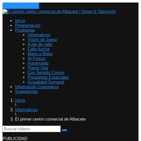
Toggle navigation
Inicio
Programación
Programas
Informativos
Visión de Juego
A pie de calle
Calle Ancha
Mano a Mano
Al Fresco
Agromundo
Player One
Con Sentido Común
Programas Especiales
Actualidad Semanal
Información Corporativa
Sugerencias
Inicio
\
Informativos
\
El primer centro comercial de Albacete
PUBLICIDAD