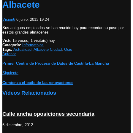
Albacete
Vision6
6 junio, 2013 19:24
Sus antiguos empleados se han reunido hoy para recordar su paso por
esstos grandes almacenes
Visto 15 veces, 1 visita(s) hoy
Categoría:
Informativos
Tags:
Actualidad
,
Albacete Ciudad
,
Ocio
Anterior
Primer Centro de Proceso de Datos de Castilla-La Mancha
Siguiente
Comienza el baile de las renovaciones
Vídeos Relacionados
Calle ancha oposiciones secundaria
5 diciembre, 2012