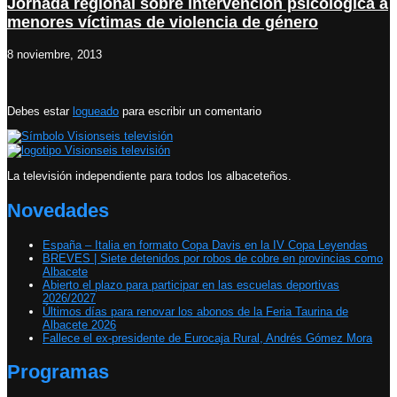
Jornada regional sobre intervención psicológica a
menores víctimas de violencia de género
8 noviembre, 2013
Debes estar
logueado
para escribir un comentario
La televisión independiente para todos los albaceteños.
Novedades
España – Italia en formato Copa Davis en la IV Copa Leyendas
BREVES | Siete detenidos por robos de cobre en provincias como
Albacete
Abierto el plazo para participar en las escuelas deportivas
2026/2027
Últimos días para renovar los abonos de la Feria Taurina de
Albacete 2026
Fallece el ex-presidente de Eurocaja Rural, Andrés Gómez Mora
Programas