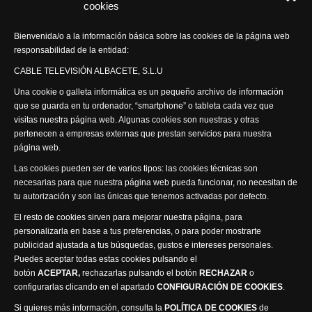
cookies
Actualidad Semanal
Bienvenida/o a la información básica sobre las cookies de la página web
responsabilidad de la entidad:
Síguenos
CABLE TELEVISIÓN ALBACETE, S.L.U
Una cookie o galleta informática es un pequeño archivo de información
que se guarda en tu ordenador, “smartphone” o tableta cada vez que
visitas nuestra página web. Algunas cookies son nuestras y otras
pertenecen a empresas externas que prestan servicios para nuestra
página web.
Visita nuestra productora
Las cookies pueden ser de varios tipos: las cookies técnicas son
necesarias para que nuestra página web pueda funcionar, no necesitan de
tu autorización y son las únicas que tenemos activadas por defecto.
El resto de cookies sirven para mejorar nuestra página, para
personalizarla en base a tus preferencias, o para poder mostrarte
publicidad ajustada a tus búsquedas, gustos e intereses personales.
Puedes aceptar todas estas cookies pulsando el
Política de privacidad
Política de cookies
botón
ACEPTAR,
rechazarlas pulsando el botón
RECHAZAR
o
Accesibilidad
configurarlas clicando en el apartado
CONFIGURACIÓN DE COOKIES
.
Compromiso con la protección de datos personales
Si quieres más información, consulta la
POLÍTICA DE COOKIES
de