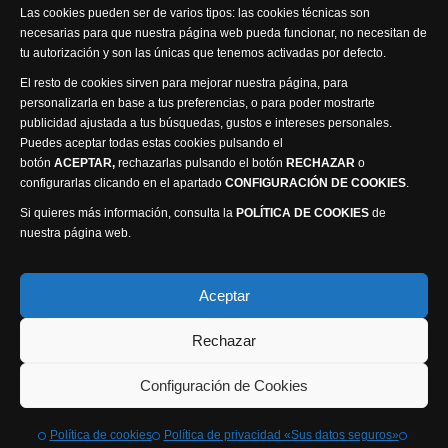
Las cookies pueden ser de varios tipos: las cookies técnicas son
necesarias para que nuestra página web pueda funcionar, no necesitan de
tu autorización y son las únicas que tenemos activadas por defecto.
El resto de cookies sirven para mejorar nuestra página, para
personalizarla en base a tus preferencias, o para poder mostrarte
publicidad ajustada a tus búsquedas, gustos e intereses personales.
Puedes aceptar todas estas cookies pulsando el
Política de privacidad
Política de cookies
botón
ACEPTAR,
rechazarlas pulsando el botón
RECHAZAR
o
Accesibilidad
configurarlas clicando en el apartado
CONFIGURACIÓN DE COOKIES
.
Compromiso con la protección de datos personales
Si quieres más información, consulta la
POLÍTICA DE COOKIES
de
Canal Ético
nuestra página web.
Visión Seis Televisión © 2014 Parque Empresarial
Aceptar
Ajusa, Calle 1 nº1, Ctra. Ayora - km 2.2, 02006
Rechazar
Albacete, España - Tel.
967 240 648
Webmaster: Atalantic
Configuración de Cookies
Política de cookies
Política de privacidad «Sus datos seguros»