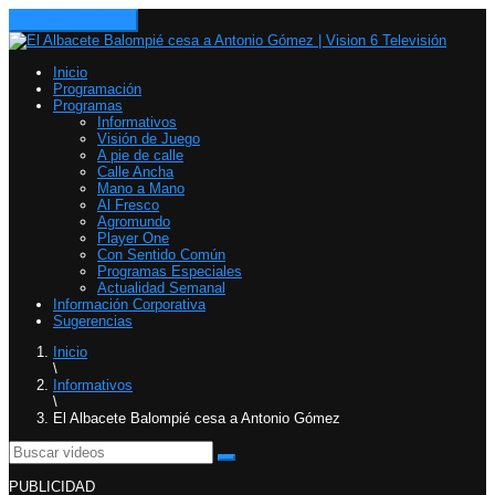
Toggle navigation
Inicio
Programación
Programas
Informativos
Visión de Juego
A pie de calle
Calle Ancha
Mano a Mano
Al Fresco
Agromundo
Player One
Con Sentido Común
Programas Especiales
Actualidad Semanal
Información Corporativa
Sugerencias
Inicio
\
Informativos
\
El Albacete Balompié cesa a Antonio Gómez
PUBLICIDAD