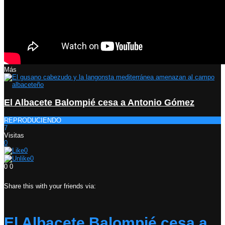
Más
El Albacete Balompié cesa a Antonio Gómez
REPRODUCIENDO
7
Visitas
0
0
0
0
0
Share this with your friends via:
El Albacete Balompié cesa a