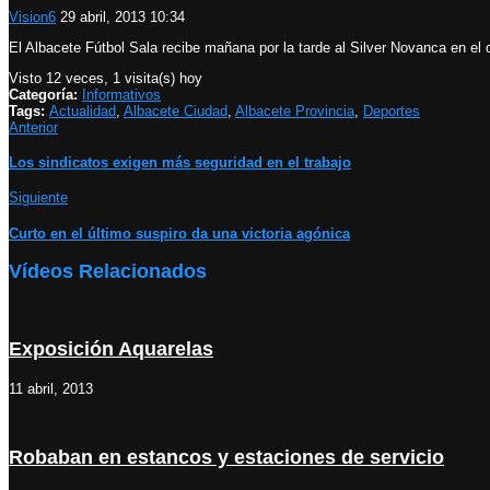
Vision6
29 abril, 2013 10:34
El Albacete Fútbol Sala recibe mañana por la tarde al Silver Novanca en el 
Visto 12 veces, 1 visita(s) hoy
Categoría:
Informativos
Tags:
Actualidad
,
Albacete Ciudad
,
Albacete Provincia
,
Deportes
Anterior
Los sindicatos exigen más seguridad en el trabajo
Siguiente
Curto en el último suspiro da una victoria agónica
Vídeos Relacionados
Exposición Aquarelas
11 abril, 2013
Robaban en estancos y estaciones de servicio