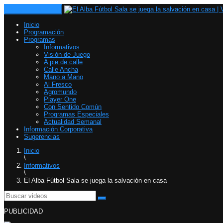
Toggle navigation
Inicio
Programación
Programas
Informativos
Visión de Juego
A pie de calle
Calle Ancha
Mano a Mano
Al Fresco
Agromundo
Player One
Con Sentido Común
Programas Especiales
Actualidad Semanal
Información Corporativa
Sugerencias
Inicio
\
Informativos
\
El Alba Fútbol Sala se juega la salvación en casa
PUBLICIDAD