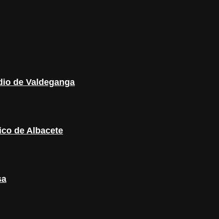
ndio de Valdeganga
gico de Albacete
sa