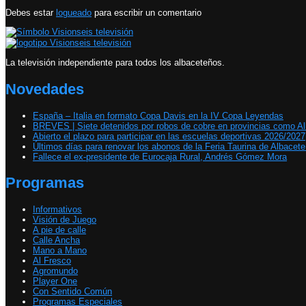
Debes estar
logueado
para escribir un comentario
La televisión independiente para todos los albaceteños.
Novedades
España – Italia en formato Copa Davis en la IV Copa Leyendas
BREVES | Siete detenidos por robos de cobre en provincias como A
Abierto el plazo para participar en las escuelas deportivas 2026/2027
Últimos días para renovar los abonos de la Feria Taurina de Albacet
Fallece el ex-presidente de Eurocaja Rural, Andrés Gómez Mora
Programas
Informativos
Visión de Juego
A pie de calle
Calle Ancha
Mano a Mano
Al Fresco
Agromundo
Player One
Con Sentido Común
Programas Especiales