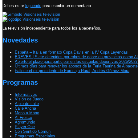
Debes estar
logueado
para escribir un comentario
La televisión independiente para todos los albaceteños.
Novedades
España – Italia en formato Copa Davis en la IV Copa Leyendas
BREVES | Siete detenidos por robos de cobre en provincias como A
Abierto el plazo para participar en las escuelas deportivas 2026/2027
Últimos días para renovar los abonos de la Feria Taurina de Albacet
Fallece el ex-presidente de Eurocaja Rural, Andrés Gómez Mora
Programas
Informativos
Visión de Juego
A pie de calle
Calle Ancha
Mano a Mano
Al Fresco
Agromundo
Player One
Con Sentido Común
Programas Especiales