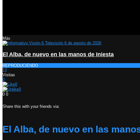
Más
El Alba, de nuevo en las manos de Iniesta
REPRODUCIENDO
12
Visitas
0
0
0
0
0
Share this with your friends via:
El Alba, de nuevo en las manos