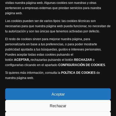
visitas nuestra página web. Algunas cookies son nuestras y otras
pertenecen a empresas externas que prestan servicios para nuestra
página web.
Visita nuestra productora
Las cookies pueden ser de varios tipos: las cookies técnicas son
necesarias para que nuestra página web pueda funcionar, no necesitan de
tu autorización y son las únicas que tenemos activadas por defecto.
El resto de cookies sirven para mejorar nuestra página, para
personalizarla en base a tus preferencias, o para poder mostrarte
publicidad ajustada a tus búsquedas, gustos e intereses personales.
Puedes aceptar todas estas cookies pulsando el
Política de privacidad
Política de cookies
botón
ACEPTAR,
rechazarlas pulsando el botón
RECHAZAR
o
Accesibilidad
configurarlas clicando en el apartado
CONFIGURACIÓN DE COOKIES
.
Compromiso con la protección de datos personales
Si quieres más información, consulta la
POLÍTICA DE COOKIES
de
Canal Ético
nuestra página web.
Visión Seis Televisión © 2014 Parque Empresarial
Aceptar
Ajusa, Calle 1 nº1, Ctra. Ayora - km 2.2, 02006
Rechazar
Albacete, España - Tel.
967 240 648
Webmaster: Atalantic