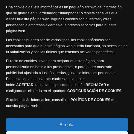
Síguenos
Una cookie o galleta informática es un pequeño archivo de información
que se guarda en tu ordenador, “smartphone” o tableta cada vez que
visitas nuestra página web. Algunas cookies son nuestras y otras
pertenecen a empresas externas que prestan servicios para nuestra
página web.
Visita nuestra productora
Las cookies pueden ser de varios tipos: las cookies técnicas son
necesarias para que nuestra página web pueda funcionar, no necesitan de
tu autorización y son las únicas que tenemos activadas por defecto.
El resto de cookies sirven para mejorar nuestra página, para
personalizarla en base a tus preferencias, o para poder mostrarte
publicidad ajustada a tus búsquedas, gustos e intereses personales.
Puedes aceptar todas estas cookies pulsando el
Política de privacidad
Política de cookies
botón
ACEPTAR,
rechazarlas pulsando el botón
RECHAZAR
o
Accesibilidad
configurarlas clicando en el apartado
CONFIGURACIÓN DE COOKIES
.
Compromiso con la protección de datos personales
Si quieres más información, consulta la
POLÍTICA DE COOKIES
de
Canal Ético
nuestra página web.
Visión Seis Televisión © 2014 Parque Empresarial
Aceptar
Ajusa, Calle 1 nº1, Ctra. Ayora - km 2.2, 02006