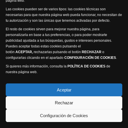
página web.
Visita nuestra productora
Las cookies pueden ser de varios tipos: las cookies técnicas son
necesarias para que nuestra página web pueda funcionar, no necesitan de
tu autorización y son las únicas que tenemos activadas por defecto.
El resto de cookies sirven para mejorar nuestra página, para
personalizarla en base a tus preferencias, o para poder mostrarte
publicidad ajustada a tus búsquedas, gustos e intereses personales.
Puedes aceptar todas estas cookies pulsando el
Política de privacidad
Política de cookies
botón
ACEPTAR,
rechazarlas pulsando el botón
RECHAZAR
o
Accesibilidad
configurarlas clicando en el apartado
CONFIGURACIÓN DE COOKIES
.
Compromiso con la protección de datos personales
Si quieres más información, consulta la
POLÍTICA DE COOKIES
de
Canal Ético
nuestra página web.
Visión Seis Televisión © 2014 Parque Empresarial
Aceptar
Ajusa, Calle 1 nº1, Ctra. Ayora - km 2.2, 02006
Rechazar
Albacete, España - Tel.
967 240 648
Webmaster: Atalantic
Configuración de Cookies