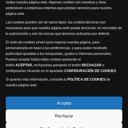
visitas nuestra página web. Algunas cookies son nuestras y otras
pertenecen a empresas externas que prestan servicios para nuestra
página web.
Las cookies pueden ser de varios tipos: las cookies técnicas son
Visita nuestra productora
necesarias para que nuestra página web pueda funcionar, no necesitan de
tu autorización y son las únicas que tenemos activadas por defecto.
El resto de cookies sirven para mejorar nuestra página, para
personalizarla en base a tus preferencias, o para poder mostrarte
publicidad ajustada a tus búsquedas, gustos e intereses personales.
Puedes aceptar todas estas cookies pulsando el
botón
ACEPTAR,
rechazarlas pulsando el botón
RECHAZAR
o
Política de privacidad
Política de cookies
configurarlas clicando en el apartado
CONFIGURACIÓN DE COOKIES
.
Accesibilidad
Si quieres más información, consulta la
POLÍTICA DE COOKIES
de
Compromiso con la protección de datos personales
nuestra página web.
Canal Ético
Aceptar
Visión Seis Televisión © 2014 Parque Empresarial
Ajusa, Calle 1 nº1, Ctra. Ayora - km 2.2, 02006
Rechazar
Albacete, España - Tel.
967 240 648