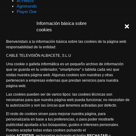
Al Fresco
Agromundo
Player One
Con Sentido Común
Programas Especiales
Información básica sobre
Actualidad Semanal
cookies
Síguenos
Bienvenida/o a la información básica sobre las cookies de la página web
responsabilidad de la entidad:
CABLE TELEVISIÓN ALBACETE, S.L.U
Visita nuestra productora
Una cookie o galleta informática es un pequeño archivo de información
que se guarda en tu ordenador, “smartphone” o tableta cada vez que
visitas nuestra página web. Algunas cookies son nuestras y otras
pertenecen a empresas externas que prestan servicios para nuestra
página web.
Política de privacidad
Política de cookies
Accesibilidad
Compromiso con la protección de datos personales
Canal Ético
Las cookies pueden ser de varios tipos: las cookies técnicas son
necesarias para que nuestra página web pueda funcionar, no necesitan de
Visión Seis Televisión © 2014 Parque Empresarial Ajusa, Calle 1 nº1,
tu autorización y son las únicas que tenemos activadas por defecto.
Ctra. Ayora - km 2.2, 02006 Albacete, España - Tel.
967 240 648
Webmaster: Atalantic
El resto de cookies sirven para mejorar nuestra página, para
personalizarla en base a tus preferencias, o para poder mostrarte
publicidad ajustada a tus búsquedas, gustos e intereses personales.
Cerrar
Puedes aceptar todas estas cookies pulsando el
Inicio
botón
ACEPTAR,
rechazarlas pulsando el botón
RECHAZAR
o