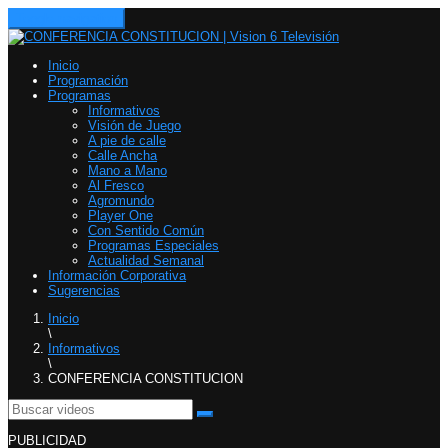
Toggle navigation
Inicio
Programación
Programas
Informativos
Visión de Juego
A pie de calle
Calle Ancha
Mano a Mano
Al Fresco
Agromundo
Player One
Con Sentido Común
Programas Especiales
Actualidad Semanal
Información Corporativa
Sugerencias
Inicio
\
Informativos
\
CONFERENCIA CONSTITUCION
PUBLICIDAD