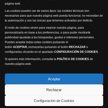
página web.
Visita nuestra productora
Las cookies pueden ser de varios tipos: las cookies técnicas son
necesarias para que nuestra página web pueda funcionar, no necesitan de
tu autorización y son las únicas que tenemos activadas por defecto.
El resto de cookies sirven para mejorar nuestra página, para
personalizarla en base a tus preferencias, o para poder mostrarte
publicidad ajustada a tus búsquedas, gustos e intereses personales.
Puedes aceptar todas estas cookies pulsando el
Política de privacidad
Política de cookies
botón
ACEPTAR,
rechazarlas pulsando el botón
RECHAZAR
o
Accesibilidad
configurarlas clicando en el apartado
CONFIGURACIÓN DE COOKIES
.
Compromiso con la protección de datos personales
Si quieres más información, consulta la
POLÍTICA DE COOKIES
de
Canal Ético
nuestra página web.
Visión Seis Televisión © 2014 Parque Empresarial
Aceptar
Ajusa, Calle 1 nº1, Ctra. Ayora - km 2.2, 02006
Rechazar
Albacete, España - Tel.
967 240 648
Webmaster: Atalantic
Configuración de Cookies