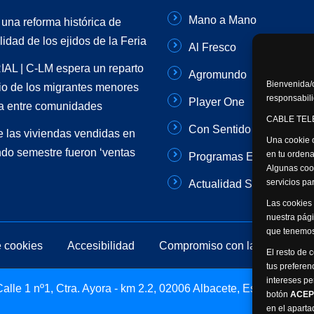
Mano a Mano
 una reforma histórica de
lidad de los ejidos de la Feria
Al Fresco
AL | C-LM espera un reparto
Agromundo
Bienvenida/o
rio de los migrantes menores
responsabili
Player One
a entre comunidades
CABLE TELE
Con Sentido Común
 las viviendas vendidas en
Una cookie o
do semestre fueron ‘ventas
en tu ordena
Programas Especiales
Algunas coo
servicios p
Actualidad Semanal
Las cookies 
nuestra pági
que tenemos
e cookies
Accesibilidad
Compromiso con la protección 
El resto de 
tus preferen
intereses pe
lle 1 nº1, Ctra. Ayora - km 2.2, 02006 Albacete, España -
botón
ACEP
en el apart