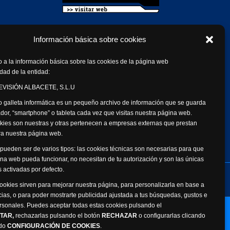
Información básica sobre cookies
 a la información básica sobre las cookies de la página web
dad de la entidad:
VISIÓN ALBACETE, S.L.U
 galleta informática es un pequeño archivo de información que se guarda
dor, “smartphone” o tableta cada vez que visitas nuestra página web.
kies son nuestras y otras pertenecen a empresas externas que prestan
ara nuestra página web.
pueden ser de varios tipos: las cookies técnicas son necesarias para que
na web pueda funcionar, no necesitan de tu autorización y son las únicas
 activadas por defecto.
de datos personales
Canal Ético
cookies sirven para mejorar nuestra página, para personalizarla en base a
cias, o para poder mostrarte publicidad ajustada a tus búsquedas, gustos e
rsonales. Puedes aceptar todas estas cookies pulsando el
Webmaster: Atalantic
TAR,
rechazarlas pulsando el botón
RECHAZAR
o configurarlas clicando
ado
CONFIGURACIÓN DE COOKIES
.