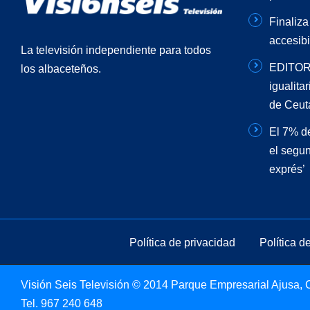
Finaliza
accesibi
La televisión independiente para todos
EDITORI
los albaceteños.
igualita
de Ceut
El 7% de
el segun
exprés’
Política de privacidad
Política d
Visión Seis Televisión © 2014 Parque Empresarial Ajusa, Ca
Tel.
967 240 648