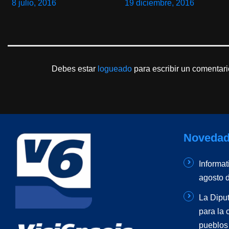
8 julio, 2016
19 diciembre, 2016
Debes estar
logueado
para escribir un comentari
Novedad
Informat
agosto 
La Diput
para la 
pueblos