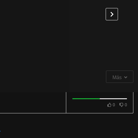
Más
0
0
a