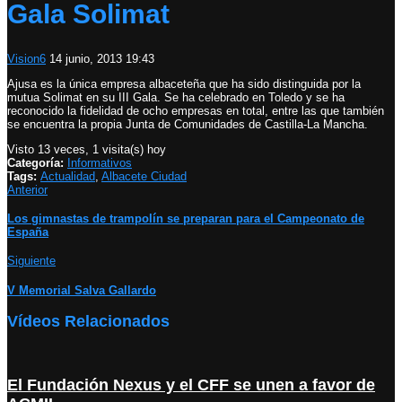
Gala Solimat
Vision6
14 junio, 2013 19:43
Ajusa es la única empresa albaceteña que ha sido distinguida por la
mutua Solimat en su III Gala. Se ha celebrado en Toledo y se ha
reconocido la fidelidad de ocho empresas en total, entre las que también
se encuentra la propia Junta de Comunidades de Castilla-La Mancha.
Visto 13 veces, 1 visita(s) hoy
Categoría:
Informativos
Tags:
Actualidad
,
Albacete Ciudad
Anterior
Los gimnastas de trampolín se preparan para el Campeonato de
España
Siguiente
V Memorial Salva Gallardo
Vídeos Relacionados
El Fundación Nexus y el CFF se unen a favor de