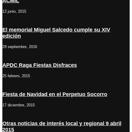
ACMIL
12 junio, 2015
El memorial Miguel Salcedo cumple su XIV
edición
29 septiembre, 2016
APDC Raga Fiestas Disfraces
25 febrero, 2015
Fiesta de Navidad en el Perpetuo Socorro
17 diciembre, 2015
Otras noticias de interés local y regional 9 abril
2015