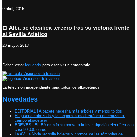
9 abril, 2015
El Alba se clasifica tercero tras su victoria frente
al Sevilla Atlético
20 mayo, 2013
Debes estar
logueado
para escribir un comentario
La televisión independiente para todos los albaceteños.
Novedades
EDITORIAL | Albacete necesita más árboles y menos toldos
El gusano cabezudo y la langonsta mediterránea amenazan al
campo albaceteño
BREVES | El IEA amplía su apoyo a la investigación científica con
casi 80.000 euros
La AV La Noria recopila boletos y cromos de las tómbolas de